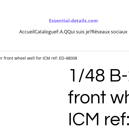
Essential-details.com
Accueil
Catalogue
F.A.Q
Qui suis je?
Réseaux sociaux
 front wheel well for ICM ref: ED-48008
1/48 B
front wh
ICM ref