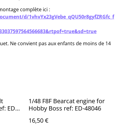
montage complète ici :
/document/d/1vhvYx23gVebe_qQU50r8gyfZRGfc_f
33037597564566683&rtpof=true&sd=true
jouet. Ne convient pas aux enfants de moins de 14
t
1/48 F8F Bearcat engine for
f: ED-
Hobby Boss ref: ED-48046
16,50 €