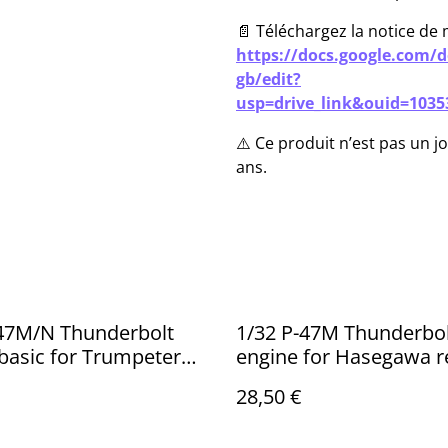
📄 Téléchargez la notice de 
https://docs.google.com
gb/edit?
usp=drive_link&ouid=1035
⚠️ Ce produit n’est pas un 
ans.
-47M/N Thunderbolt
1/32 P-47M Thunderbol
basic for Trumpeter
engine for Hasegawa re
-32010
32008
28,50 €