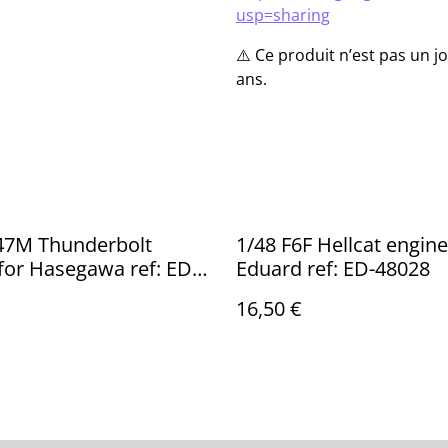
usp=sharing
⚠️ Ce produit n’est pas un 
ans.
-47M Thunderbolt
1/48 F6F Hellcat engine
for Hasegawa ref: ED-
Eduard ref: ED-48028
16,50 €