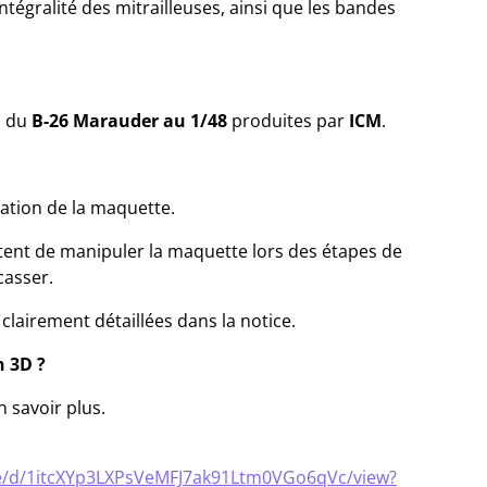
'intégralité des mitrailleuses, ainsi que les bandes
s du
B-26 Marauder au 1/48
produites par
ICM
.
ication de la maquette.
ent de manipuler la maquette lors des étapes de
casser.
 clairement détaillées dans la notice.
 3D ?
 savoir plus.
ile/d/1itcXYp3LXPsVeMFJ7ak91Ltm0VGo6qVc/view?