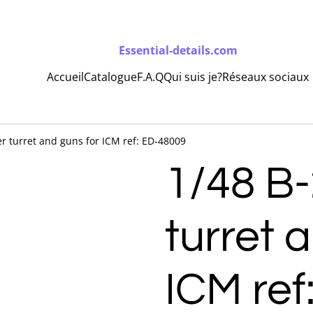
Essential-details.com
Accueil
Catalogue
F.A.Q
Qui suis je?
Réseaux sociaux
r turret and guns for ICM ref: ED-48009
1/48 B
turret 
ICM ref