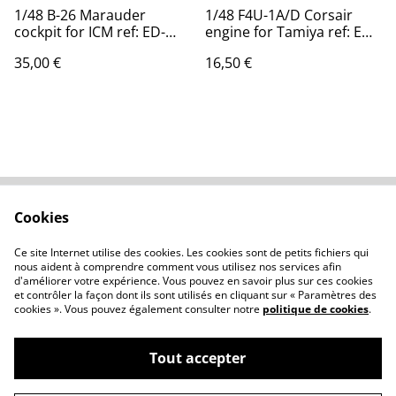
1/48 B-26 Marauder
1/48 F4U-1A/D Corsair
cockpit for ICM ref: ED-
engine for Tamiya ref: ED-
48007
48027
35,00 €
16,50 €
Cookies
Contactez-nous
Conditions
Politique de
Politique de cookies
Ce site Internet utilise des cookies. Les cookies sont de petits fichiers qui
confidentialité
nous aident à comprendre comment vous utilisez nos services afin
d'améliorer votre expérience. Vous pouvez en savoir plus sur ces cookies
et contrôler la façon dont ils sont utilisés en cliquant sur « Paramètres des
cookies ». Vous pouvez également consulter notre
politique de cookies
.
Tout accepter
©
2026
Essential-details.com