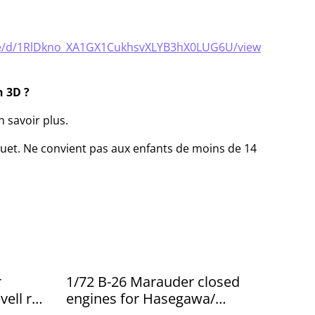
file/d/1RlDkno_XA1GX1CukhsvXLYB3hX0LUG6U/view
 3D ?
 savoir plus.
jouet. Ne convient pas aux enfants de moins de 14
r
1/72 B-26 Marauder closed
vell ref:
engines for Hasegawa/