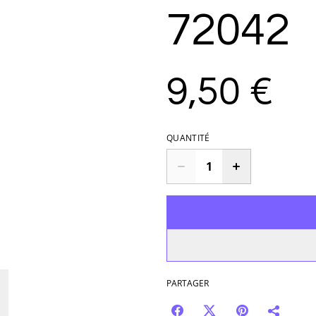
72042
9,50 €
QUANTITÉ
PARTAGER