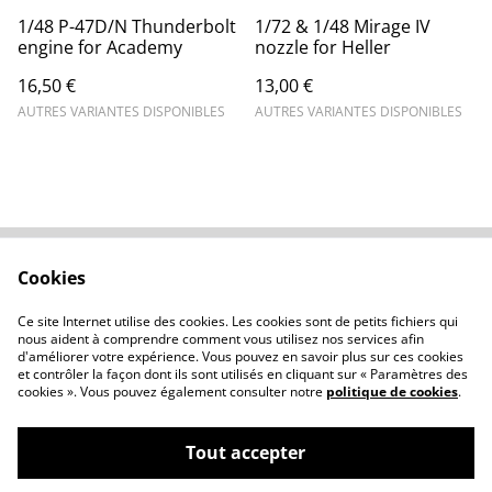
1/48 P-47D/N Thunderbolt
1/72 & 1/48 Mirage IV
engine for Academy
nozzle for Heller
16,50 €
13,00 €
AUTRES VARIANTES DISPONIBLES
AUTRES VARIANTES DISPONIBLES
Cookies
Contactez-nous
Conditions
Politique de
Politique de cookies
Ce site Internet utilise des cookies. Les cookies sont de petits fichiers qui
confidentialité
nous aident à comprendre comment vous utilisez nos services afin
d'améliorer votre expérience. Vous pouvez en savoir plus sur ces cookies
et contrôler la façon dont ils sont utilisés en cliquant sur « Paramètres des
cookies ». Vous pouvez également consulter notre
politique de cookies
.
Tout accepter
©
2026
Essential-details.com