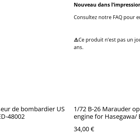
Nouveau dans l’impression
Consultez notre FAQ pour en
⚠️
Ce produit n’est pas un j
ans.
seur de bombardier US
1/72 B-26 Marauder o
 ED-48002
engine for Hasegawa/
ref: ED-72006
34,00 €