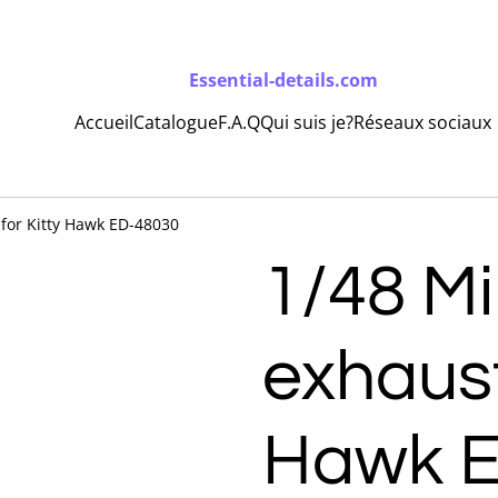
Essential-details.com
Accueil
Catalogue
F.A.Q
Qui suis je?
Réseaux sociaux
 for Kitty Hawk ED-48030
1/48 M
exhaust
Hawk E